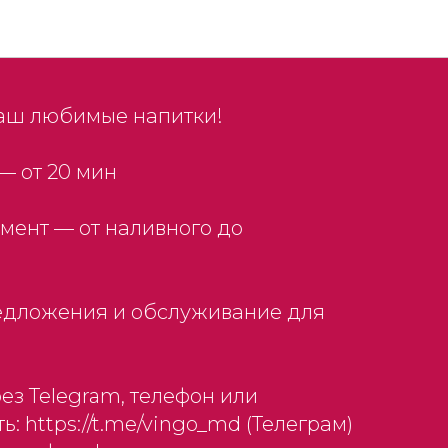
ирают нас?
ваш любимые напитки!
— от 20 мин
мент — от наливного до
редложения и обслуживание для
рез Telegram, телефон или
ь: https://t.me/vingo_md (Телеграм)