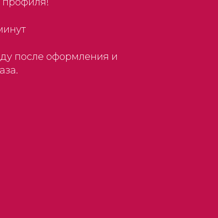
 профиля!
минут
оду после оформления и
аза.