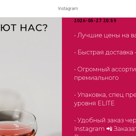
Почему выб
Instagram
2026-05-27 20:59
• Лучшие цены на 
• Быстрая доставка 
• Огромный ассорти
премиального
• Упаковка, спец п
уровня ELITE
• Удобный заказ че
Instagram 📲 Заказат